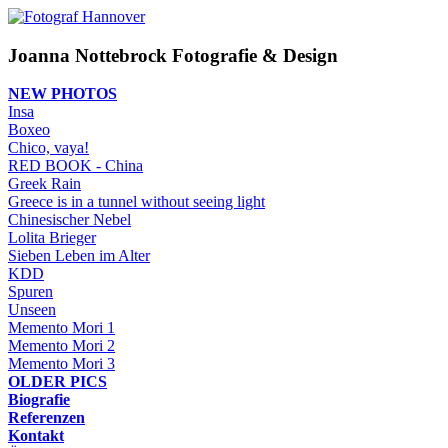
Joanna Nottebrock
Fotografie & Design
NEW PHOTOS
Insa
Boxeo
Chico, vaya!
RED BOOK - China
Greek Rain
Greece is in a tunnel without seeing light
Chinesischer Nebel
Lolita Brieger
Sieben Leben im Alter
KDD
Spuren
Unseen
Memento Mori 1
Memento Mori 2
Memento Mori 3
OLDER PICS
Biografie
Referenzen
Kontakt